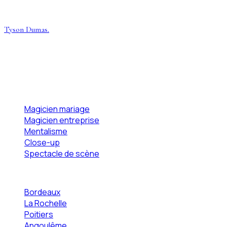
Dernière mise à jour · mai 2026
Tyson Dumas
.
Magicien mentaliste professionnel, basé en Nouvelle-
Aquitaine. Prestations sur-mesure pour mariages,
entreprises et grands événements dans toute la France.
Prestations
Magicien mariage
Magicien entreprise
Mentalisme
Close-up
Spectacle de scène
Zones
Bordeaux
La Rochelle
Poitiers
Angoulême