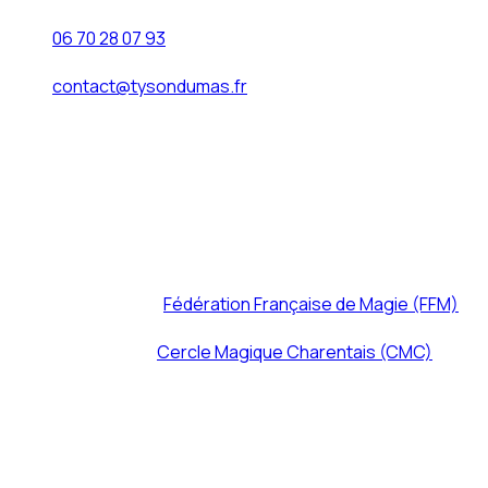
Téléphone
06 70 28 07 93
Email
contact@tysondumas.fr
Directeur de la publication
Tyson Dumas
Code NAF
9001Z — Arts du spectacle vivant
2. Affiliations professionnelles
Fédération
Membre de la
Fédération Française de Magie (FFM)
Club
Président du
Cercle Magique Charentais (CMC)
—
Angoulême, depuis janvier 2025
3. Hébergement
Hébergeur