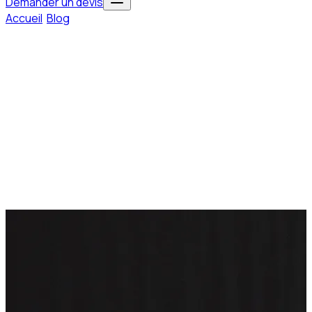
Demander un devis
Accueil
/
Blog
/
Close-up ou mentalisme : que choisir pour
votre événement
conseils
·
3 février 2026
Close-up ou mentalisme : que choisir pour
votre événement
Close-up ou mentalisme ? Découvrez les différences entre ces deux
styles de magie pour choisir l'animation parfaite pour votre
événement : mariage, soirée, cocktail ou séminaire.