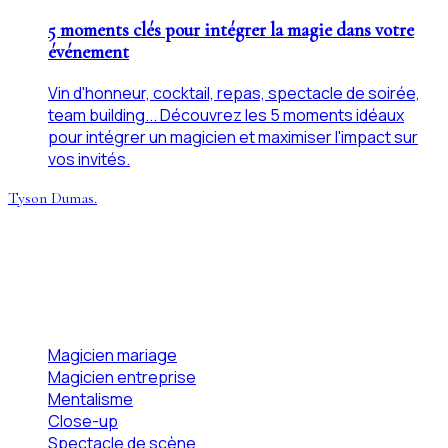
5 moments clés pour intégrer la magie dans votre
événement
Vin d'honneur, cocktail, repas, spectacle de soirée,
team building... Découvrez les 5 moments idéaux
pour intégrer un magicien et maximiser l'impact sur
vos invités.
Tyson Dumas
.
Magicien mentaliste professionnel, basé en Nouvelle-
Aquitaine. Prestations sur-mesure pour mariages,
entreprises et grands événements dans toute la France.
Prestations
Magicien mariage
Magicien entreprise
Mentalisme
Close-up
Spectacle de scène