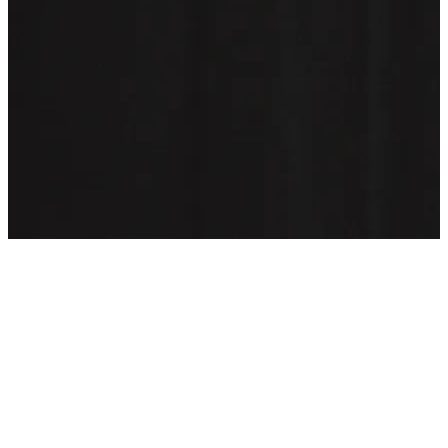
Deux styles de magie, deux expériences
uniques
Quand on pense à engager un magicien pour un
événement, une question revient souvent : faut-il opter
pour du
close-up
ou du
mentalisme
? Ces deux
disciplines offrent des expériences radicalement
différentes, et chacune a ses atouts selon le contexte.